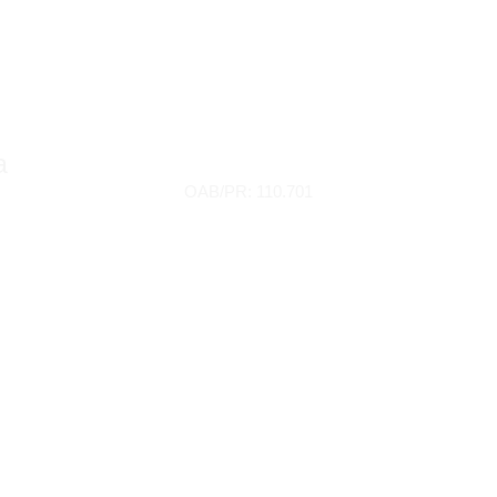
a
OAB/PR: 110.701