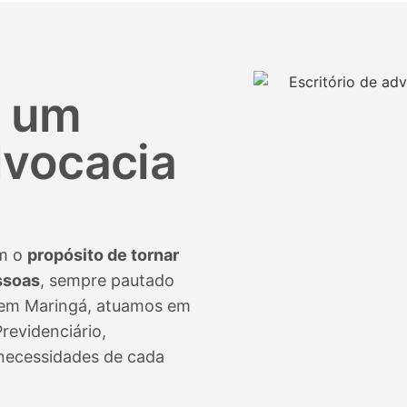
r um
dvocacia
om o
propósito de tornar
ssoas
, sempre pautado
e em Maringá, atuamos em
Previdenciário,
 necessidades de cada