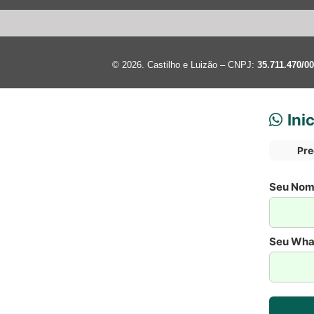
© 2026. Castilho e Luizão – CNPJ:
35.711.470/0
Ini
Pre
Seu Nom
Seu What