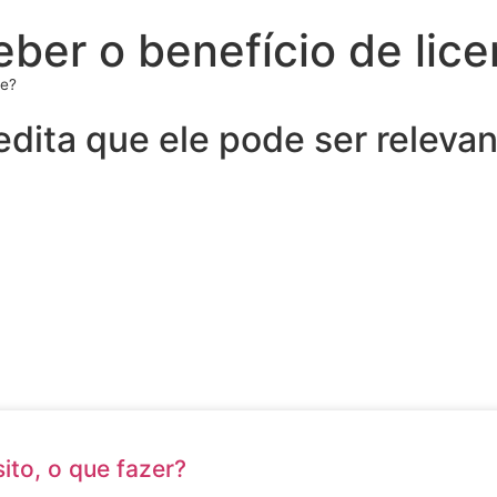
eber o benefício de lic
de?
dita que ele pode ser releva
ito, o que fazer?