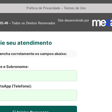
Política de Privacidade
–
Termos de Uso
Site desenvolvido por
001-48
– Todos os Direitos Reservados
cie seu atendimento
encha corretamente os campos abaixo:
e e Sobrenome:
sApp (Telefone):