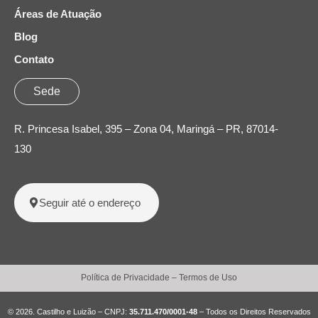
Áreas de Atuação
Blog
Contato
Sede
R. Princesa Isabel, 395 – Zona 04, Maringá – PR, 87014-
130
Seguir até o endereço
Política de Privacidade
–
Termos de Uso
© 2026. Castilho e Luizão – CNPJ:
35.711.470/0001-48
– Todos os Direitos Reservados